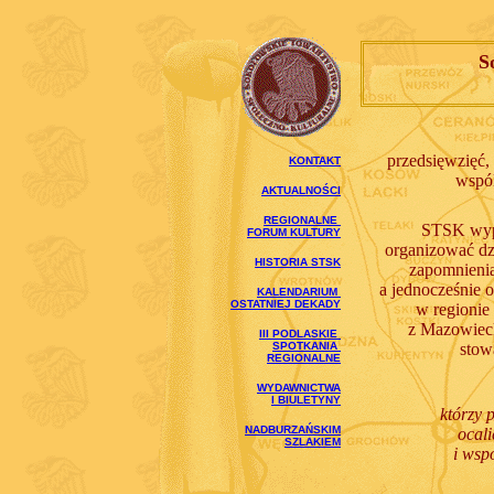
S
przedsięwzięć,
KONTAKT
wspól
AKTUALNOŚCI
REGIONALNE
STSK wype
FORUM KULTURY
organizować dzi
HISTORIA STSK
zapomnienia 
a jednocześnie 
KALENDARIUM
OSTATNIEJ DEKADY
w regionie
z Mazowiec
III PODLASKIE
SPOTKANIA
stow
REGIONALNE
WYDAWNICTWA
I BIULETYNY
którzy 
NADBURZAŃSKIM
ocal
SZLAKIEM
i wsp